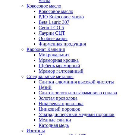
масла
Кокосовое масло
Кокосовое масло
РДО Кокосовое масло
Beta Lauric 307
Cerin LCO 5
Лаурин СЦТ
Особые жиры
Фирменная продукция
Карбонат Кальция
Микрокальцит
Мраморная крошка
Щебень мраморный
Мрамор галтованный
Специальные металлы
Слитки алюминия высокой чистоты
Цезий
Слиток золото-вольфрамового сплава
Золотая проволока
Никелевая проволока
Цинковый порошок
Ультрадисперсный медный порошок
Медные слитки
Катодная медь
Изотопы