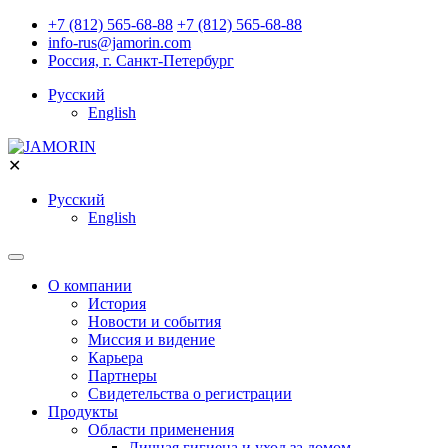
+7 (812) 565-68-88
+7 (812) 565-68-88
info-rus@jamorin.com
Россия, г. Санкт-Петербург
Русский
English
✕
Русский
English
О компании
История
Новости и события
Миссия и видение
Карьера
Партнеры
Свидетельства о регистрации
Продукты
Области применения
Личная гигиена и уход за домом