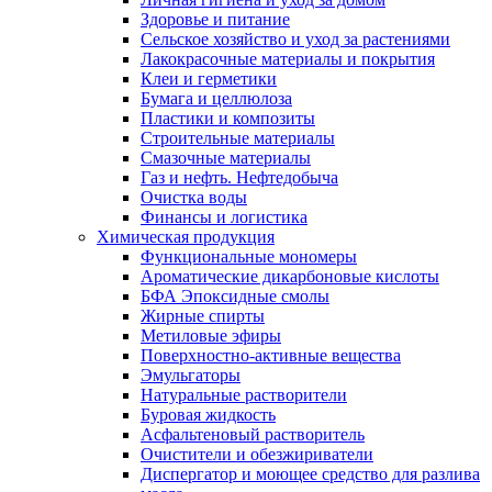
Здоровье и питание
Сельское хозяйство и уход за растениями
Лакокрасочные материалы и покрытия
Клеи и герметики
Бумага и целлюлоза
Пластики и композиты
Строительные материалы
Смазочные материалы
Газ и нефть. Нефтедобыча
Очистка воды
Финансы и логистика
Химическая продукция
Функциональные мономеры
Ароматические дикарбоновые кислоты
БФА Эпоксидные смолы
Жирные спирты
Метиловые эфиры
Поверхностно-активные вещества
Эмульгаторы
Натуральные растворители
Буровая жидкость
Асфальтеновый растворитель
Очистители и обезжириватели
Диспергатор и моющее средство для разлива