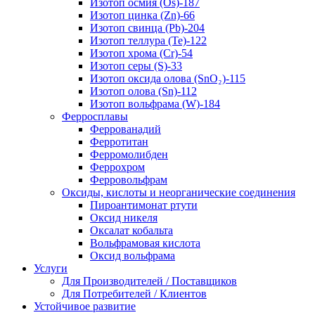
Изотоп осмия (Os)-187
Изотоп цинка (Zn)-66
Изотоп свинца (Pb)-204
Изотоп теллура (Te)-122
Изотоп хрома (Cr)-54
Изотоп серы (S)-33
Изотоп оксида олова (SnO₂)-115
Изотоп олова (Sn)-112
Изотоп вольфрама (W)-184
Ферросплавы
Феррованадий
Ферротитан
Ферромолибден
Феррохром
Ферровольфрам
Оксиды, кислоты и неорганические соединения
Пироантимонат ртути
Оксид никеля
Оксалат кобальта
Вольфрамовая кислота
Оксид вольфрама
Услуги
Для Производителей / Поставщиков
Для Потребителей / Клиентов
Устойчивое развитие