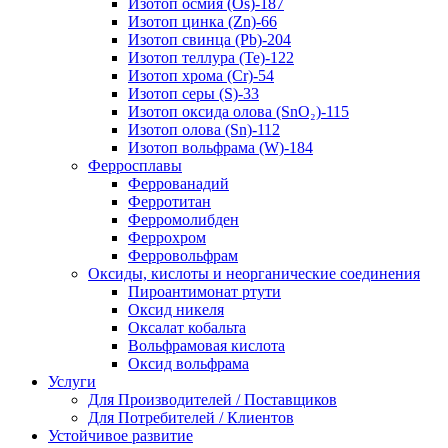
Изотоп осмия (Os)-187
Изотоп цинка (Zn)-66
Изотоп свинца (Pb)-204
Изотоп теллура (Te)-122
Изотоп хрома (Cr)-54
Изотоп серы (S)-33
Изотоп оксида олова (SnO₂)-115
Изотоп олова (Sn)-112
Изотоп вольфрама (W)-184
Ферросплавы
Феррованадий
Ферротитан
Ферромолибден
Феррохром
Ферровольфрам
Оксиды, кислоты и неорганические соединения
Пироантимонат ртути
Оксид никеля
Оксалат кобальта
Вольфрамовая кислота
Оксид вольфрама
Услуги
Для Производителей / Поставщиков
Для Потребителей / Клиентов
Устойчивое развитие