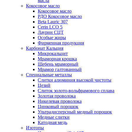
масла
Кокосовое масло
Кокосовое масло
РДО Кокосовое масло
Beta Lauric 307
Cerin LCO 5
Лаурин СЦТ
Особые жиры
Фирменная продукция
Карбонат Кальция
Микрокальцит
Мраморная крошка
Щебень мраморный
Мрамор галтованный
Специальные металлы
Слитки алюминия высокой чистоты
Цезий
Слиток золото-вольфрамового сплава
Золотая проволока
Никелевая проволока
Цинковый порошок
Ультрадисперсный медный порошок
Медные слитки
Катодная медь
Изотопы