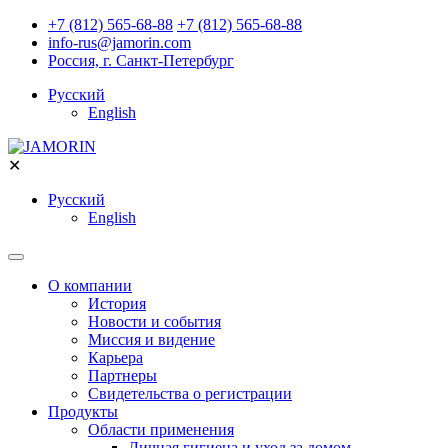
+7 (812) 565-68-88
+7 (812) 565-68-88
info-rus@jamorin.com
Россия, г. Санкт-Петербург
Русский
English
✕
Русский
English
О компании
История
Новости и события
Миссия и видение
Карьера
Партнеры
Свидетельства о регистрации
Продукты
Области применения
Личная гигиена и уход за домом