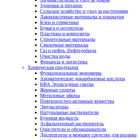
Здоровье и питание
Сельское хозяйство и уход за растениями
Лакокрасочные материалы и покрытия
Клеи и герметики
Бумага и целлюлоза
Пластики и композиты
Строительные материалы
Смазочные материалы
Газ и нефть. Нефтедобыча
Очистка воды
Финансы и логистика
Химическая продукция
Функциональные мономеры
Ароматические дикарбоновые кислоты
БФА Эпоксидные смолы
Жирные спирты
Метиловые эфиры
Поверхностно-активные вещества
Эмульгаторы
Натуральные растворители
Буровая жидкость
Асфальтеновый растворитель
Очистители и обезжириватели
Диспергатор и моющее средство для разлива