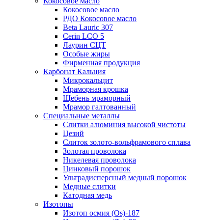
Кокосовое масло
Кокосовое масло
РДО Кокосовое масло
Beta Lauric 307
Cerin LCO 5
Лаурин СЦТ
Особые жиры
Фирменная продукция
Карбонат Кальция
Микрокальцит
Мраморная крошка
Щебень мраморный
Мрамор галтованный
Специальные металлы
Слитки алюминия высокой чистоты
Цезий
Слиток золото-вольфрамового сплава
Золотая проволока
Никелевая проволока
Цинковый порошок
Ультрадисперсный медный порошок
Медные слитки
Катодная медь
Изотопы
Изотоп осмия (Os)-187