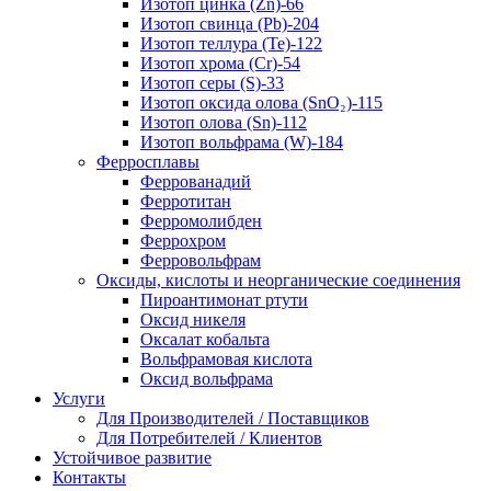
Изотоп цинка (Zn)-66
Изотоп свинца (Pb)-204
Изотоп теллура (Te)-122
Изотоп хрома (Cr)-54
Изотоп серы (S)-33
Изотоп оксида олова (SnO₂)-115
Изотоп олова (Sn)-112
Изотоп вольфрама (W)-184
Ферросплавы
Феррованадий
Ферротитан
Ферромолибден
Феррохром
Ферровольфрам
Оксиды, кислоты и неорганические соединения
Пироантимонат ртути
Оксид никеля
Оксалат кобальта
Вольфрамовая кислота
Оксид вольфрама
Услуги
Для Производителей / Поставщиков
Для Потребителей / Клиентов
Устойчивое развитие
Контакты