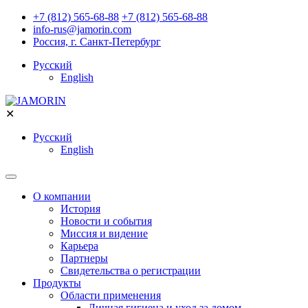
+7 (812) 565-68-88
+7 (812) 565-68-88
info-rus@jamorin.com
Россия, г. Санкт-Петербург
Русский
English
✕
Русский
English
О компании
История
Новости и события
Миссия и видение
Карьера
Партнеры
Свидетельства о регистрации
Продукты
Области применения
Личная гигиена и уход за домом