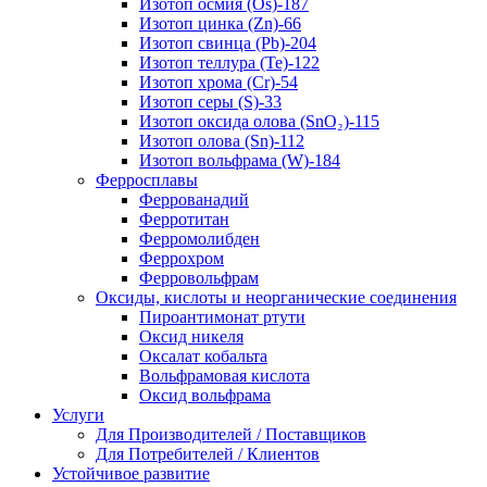
Изотоп осмия (Os)-187
Изотоп цинка (Zn)-66
Изотоп свинца (Pb)-204
Изотоп теллура (Te)-122
Изотоп хрома (Cr)-54
Изотоп серы (S)-33
Изотоп оксида олова (SnO₂)-115
Изотоп олова (Sn)-112
Изотоп вольфрама (W)-184
Ферросплавы
Феррованадий
Ферротитан
Ферромолибден
Феррохром
Ферровольфрам
Оксиды, кислоты и неорганические соединения
Пироантимонат ртути
Оксид никеля
Оксалат кобальта
Вольфрамовая кислота
Оксид вольфрама
Услуги
Для Производителей / Поставщиков
Для Потребителей / Клиентов
Устойчивое развитие