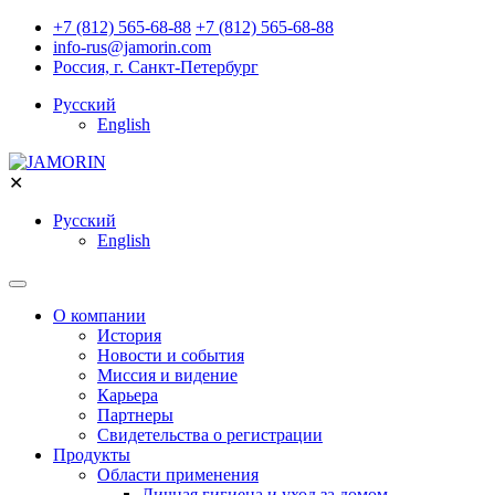
+7 (812) 565-68-88
+7 (812) 565-68-88
info-rus@jamorin.com
Россия, г. Санкт-Петербург
Русский
English
✕
Русский
English
О компании
История
Новости и события
Миссия и видение
Карьера
Партнеры
Свидетельства о регистрации
Продукты
Области применения
Личная гигиена и уход за домом