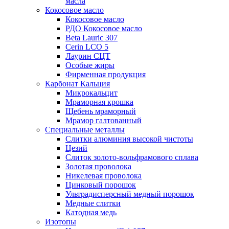
масла
Кокосовое масло
Кокосовое масло
РДО Кокосовое масло
Beta Lauric 307
Cerin LCO 5
Лаурин СЦТ
Особые жиры
Фирменная продукция
Карбонат Кальция
Микрокальцит
Мраморная крошка
Щебень мраморный
Мрамор галтованный
Специальные металлы
Слитки алюминия высокой чистоты
Цезий
Слиток золото-вольфрамового сплава
Золотая проволока
Никелевая проволока
Цинковый порошок
Ультрадисперсный медный порошок
Медные слитки
Катодная медь
Изотопы