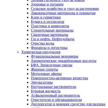
Здоровье и питание
Сельское хозяйство и уход за растениями
Лакокрасочные материалы и покрытия
Клеи и герметики
Бумага и целлюлоза
Пластики и композиты
Строительные материалы
Смазочные материалы
Газ и нефть. Нефтедобыча
Очистка воды
Финансы и логистика
Химическая продукция
Функциональные мономеры
Ароматические дикарбоновые кислоты
БФА Эпоксидные смолы
Жирные спирты
Метиловые эфиры
Поверхностно-активные вещества
Эмульгаторы
Натуральные растворители
Буровая жидкость
Асфальтеновый растворитель
Очистители и обезжириватели
Диспергатор и моющее средство для разлива