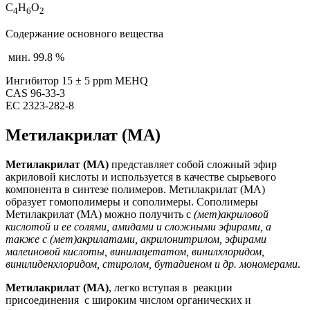
C
H
O
4
6
2
Содержание основного вещества
мин
. 99.8 %
Ингибитор
15 ± 5 ppm MEHQ
CAS
96-33-3
EC
2323-282-8
Метилакрилат (МА)
Метилакрилат (МА)
представляет собой сложный эфир
акриловой кислоты и используется в качестве сырьевого
компонента в синтезе полимеров. Метилакрилат (МА)
образует гомополимеры и сополимеры. Сополимеры
Метилакрилат (МА) можно получить с
(мет)акриловой
кислотой и ее солями, амидами и сложными эфирами, а
также с (мет)акрилатами, акрилонитрилом, эфирами
малеиновой кислоты, винилацетатом, винилхлоридом,
винилиденхлоридом, стиролом, бутадиеном и др. мономерами
.
Метилакрилат (МА)
, легко вступая в реакции
присоединения с широким числом органических и