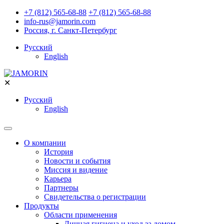
+7 (812) 565-68-88
+7 (812) 565-68-88
info-rus@jamorin.com
Россия, г. Санкт-Петербург
Русский
English
✕
Русский
English
О компании
История
Новости и события
Миссия и видение
Карьера
Партнеры
Свидетельства о регистрации
Продукты
Области применения
Личная гигиена и уход за домом