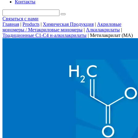
Контакты
Связаться с нами
Главная
|
Products
|
Химическая Продукция
|
Акриловые
мономеры / Метакриловые мономеры
|
Алкилакрилаты
|
Традиционные С1-С4 н-алкилакрилаты
|
Метилакрилат (МА)