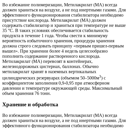
Во избежание полимеризации, Mетилакрилат (MA) всегда
должен храниться на воздухе, а не под инертными газами. Для
эффективного функционирования стабилизатора необходимо
присутствие кислорода. Метилакрилат (MA) должен
содержать стабилизатор и храниться при температуре не выше
35 °C. В таких условиях обеспечивается стабильность
продукта в течение 1 года. Чтобы свести к минимуму
вероятность избыточного хранения, процедура хранения
должна строго следовать принципу «первым пришел-первым
вышел». При хранении более 4 недель целесообразно
пополнить содержание растворенного кислорода.
Метилакрилат (MA) перевозят в контейнерах,
железнодорожных цистернах, баллонах. Обычно
метилакрилат хранят в наземных вертикальных
3
цилиндрических резервуарах (объемом 50–5000м
) с
коэффициентом заполнения 0,9-0,95 при атмосферном
давлении и температуре окружающей среды. Максимальный
объем хранения 76 тонн.
Хранение и обработка
Во избежание полимеризации, Mетилакрилат (MA) всегда
должен храниться на воздухе, а не под инертными газами. Для
эффективного функционирования стабилизатора необходимо