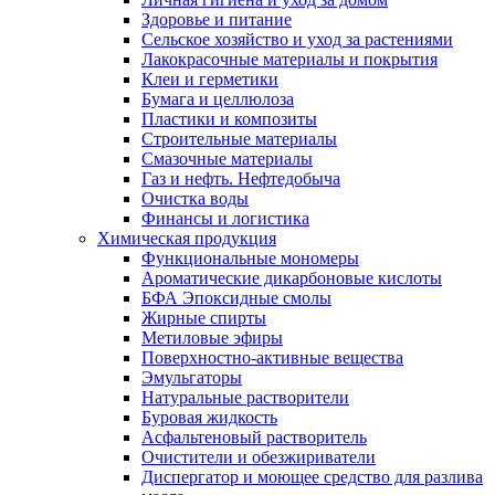
Здоровье и питание
Сельское хозяйство и уход за растениями
Лакокрасочные материалы и покрытия
Клеи и герметики
Бумага и целлюлоза
Пластики и композиты
Строительные материалы
Смазочные материалы
Газ и нефть. Нефтедобыча
Очистка воды
Финансы и логистика
Химическая продукция
Функциональные мономеры
Ароматические дикарбоновые кислоты
БФА Эпоксидные смолы
Жирные спирты
Метиловые эфиры
Поверхностно-активные вещества
Эмульгаторы
Натуральные растворители
Буровая жидкость
Асфальтеновый растворитель
Очистители и обезжириватели
Диспергатор и моющее средство для разлива