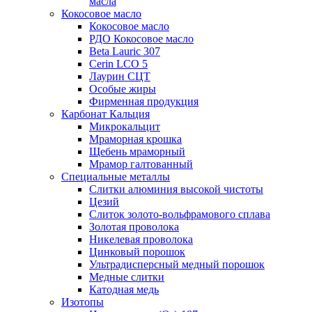
масла
Кокосовое масло
Кокосовое масло
РДО Кокосовое масло
Beta Lauric 307
Cerin LCO 5
Лаурин СЦТ
Особые жиры
Фирменная продукция
Карбонат Кальция
Микрокальцит
Мраморная крошка
Щебень мраморный
Мрамор галтованный
Специальные металлы
Слитки алюминия высокой чистоты
Цезий
Слиток золото-вольфрамового сплава
Золотая проволока
Никелевая проволока
Цинковый порошок
Ультрадисперсный медный порошок
Медные слитки
Катодная медь
Изотопы