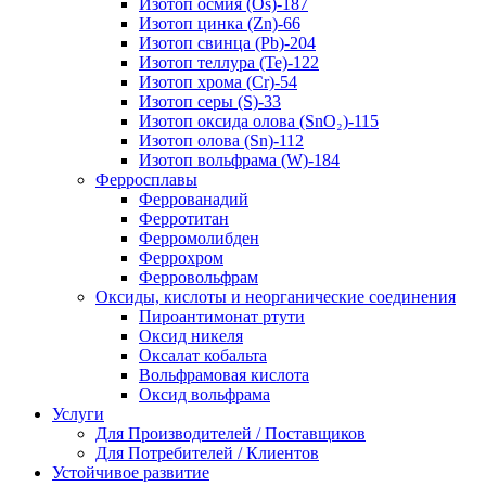
Изотоп осмия (Os)-187
Изотоп цинка (Zn)-66
Изотоп свинца (Pb)-204
Изотоп теллура (Te)-122
Изотоп хрома (Cr)-54
Изотоп серы (S)-33
Изотоп оксида олова (SnO₂)-115
Изотоп олова (Sn)-112
Изотоп вольфрама (W)-184
Ферросплавы
Феррованадий
Ферротитан
Ферромолибден
Феррохром
Ферровольфрам
Оксиды, кислоты и неорганические соединения
Пироантимонат ртути
Оксид никеля
Оксалат кобальта
Вольфрамовая кислота
Оксид вольфрама
Услуги
Для Производителей / Поставщиков
Для Потребителей / Клиентов
Устойчивое развитие