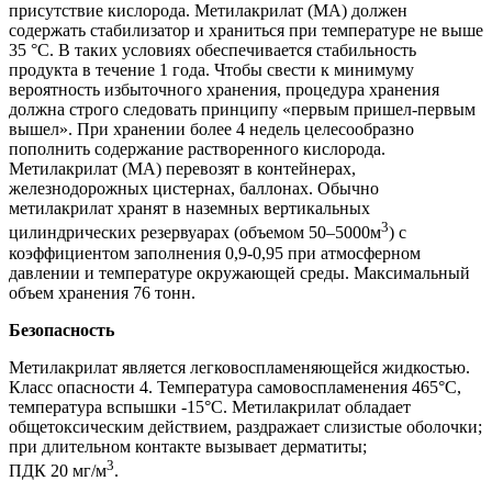
присутствие кислорода. Метилакрилат (MA) должен
содержать стабилизатор и храниться при температуре не выше
35 °C. В таких условиях обеспечивается стабильность
продукта в течение 1 года. Чтобы свести к минимуму
вероятность избыточного хранения, процедура хранения
должна строго следовать принципу «первым пришел-первым
вышел». При хранении более 4 недель целесообразно
пополнить содержание растворенного кислорода.
Метилакрилат (MA) перевозят в контейнерах,
железнодорожных цистернах, баллонах. Обычно
метилакрилат хранят в наземных вертикальных
3
цилиндрических резервуарах (объемом 50–5000м
) с
коэффициентом заполнения 0,9-0,95 при атмосферном
давлении и температуре окружающей среды. Максимальный
объем хранения 76 тонн.
Безопасность
Метилакрилат является легковоспламеняющейся жидкостью.
Класс опасности 4. Температура самовоспламенения 465°C,
температура вспышки -15°C. Метилакрилат обладает
общетоксическим действием, раздражает слизистые оболочки;
при длительном контакте вызывает дерматиты;
3
ПДК 20 мг/м
.